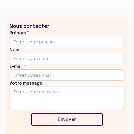
Nous contacter
Prénom *
Nom
E-mail *
Votre message