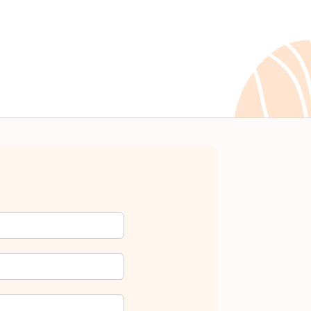
Jannin et projection du film
d'Anne Closset "Intimement
liés"