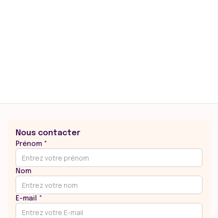
Saint-Prix dans l'Oise :
Conférence de Pierre Jannin
et projection du film d'Anne
Closset "Intimement liés"
Nous contacter
Prénom *
Nom
E-mail *